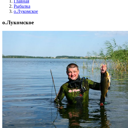
Главная
Рыбалка
о.Лукомское
о.Лукомское