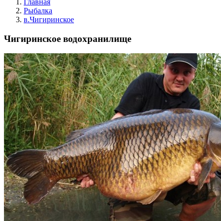
Главная
Рыбалка
в.Чигиринское
Чигиринское водохранилище