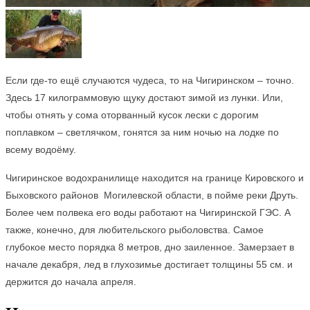
Если где-то ещё случаются чудеса, то на Чигиринском – точно.
Здесь 17 килограммовую щуку достают зимой из лунки. Или,
чтобы отнять у сома оторванный кусок лески с дорогим
поплавком – светлячком, гонятся за ним ночью на лодке по
всему водоёму.
Чигиринское водохранилище находится на границе Кировского и
Быховского районов Могилевской о
бласти, в пойме реки Друть.
Более чем полвека его воды работают на Чигиринской ГЭС. А
также, конечно, для любительского рыболовства. Самое
глубокое место порядка 8 метров, дно заиленное. Замерзает в
начале декабря, лед в глухозимье достигает толщины 55 см. и
держится до начала апреля.