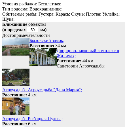
Условия рыбалки:
Бесплатная;
Тип водоема:
Водохранилище;
Обитаемые рыбы:
Густера;
Карась;
Окунь;
Плотва;
Уклейка;
Щука;
Ближайшие объекты
(в пределах
км)
Достопримечательности
Быховский замок;
Расстояние:
34 км
Дворцово-парковый комплекс в
Жиличах;
Расстояние:
44 км
Санатории
Агроусадьбы
Агроусадьба Агроусадьба "Дана Мария";
Расстояние:
4 км
Агроусадьба Рыбацкая Пульва;
Расстояние:
6 км