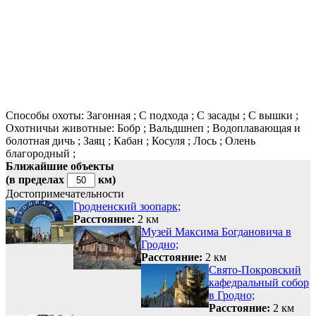
Способы охоты:
Загонная ;
С подхода ;
С засады ;
С вышки ;
Охотничьи животные:
Бобр ;
Вальдшнеп ;
Водоплавающая и
болотная дичь ;
Заяц ;
Кабан ;
Косуля ;
Лось ;
Олень
благородный ;
Ближайшие объекты
(в пределах
км)
Достопримечательности
Гродненский зоопарк;
Расстояние:
2 км
Музей Максима Богдановича в
Гродно;
Расстояние:
2 км
Свято-Покровский
кафедральный собор
в Гродно;
Расстояние:
2 км