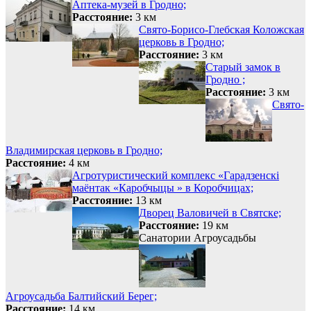
Аптека-музей в Гродно;
Расстояние:
3 км
Свято-Борисо-Глебская Коложская
церковь в Гродно;
Расстояние:
3 км
Старый замок в
Гродно ;
Расстояние:
3 км
Свято-
Владимирская церковь в Гродно;
Расстояние:
4 км
Агротуристический комплекс «Гарадзенскi
маёнтак «Каробчыцы » в Коробчицах;
Расстояние:
13 км
Дворец Валовичей в Святске;
Расстояние:
19 км
Санатории
Агроусадьбы
Агроусадьба Балтийский Берег;
Расстояние:
14 км