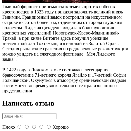
Главный форпост принеманских земель против набегов
крестоносцев в 1323 году приказал заложить великий князь
Гедимин. Грандиозный замок построили на искусственном
острове высотой более 5 м, отделенном от города глубоким
водоемом. Лидская цитадель входила в большую линию
крепостных укреплений Новогрудок-Крево-Мядининкай-
Тракай, а при князе Витовте здесь получил убежище
знаменитый хан Тохтамыш, изгнанный из Золотой Орды.
Сегодня рыцарские сражения и средневековые реконструкции
можно увидеть на ежегодном фестивале "Меч Лидского
замка".
В 1422 году в Лидском замке состоялась легендарное
бракосочетание 71-летнего короля Ягайло и 17-летней Софьи
Гольшанской. Окунуться в атмосферу средневековой свадьбы
гости могут во время увлекательного театрализованного
представления
Написать отзыв
Плохо
Хорошо