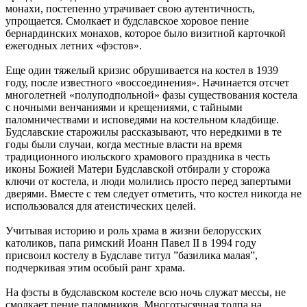
монахи, постепенно утрачивает свою аутентичность,
упрощается. Смолкает и будславское хоровое пение
бернардинских монахов, которое было визитной карточкой
ежегодных летних «фэстов».
Еще один тяжелый кризис обрушивается на костел в 1939
году, после известного «воссоединения». Начинается отсчет
многолетней «полуподпольной» фазы существования костела
с ночными венчаниями и крещениями, с тайными
паломничествами и исповедями на костельном кладбище.
Будславские старожилы рассказывают, что нередкими в те
годы были случаи, когда местные власти на время
традиционного июльского храмового праздника в честь
иконы Божией Матери Будславской отбирали у сторожа
ключи от костела, и люди молились просто перед запертыми
дверями. Вместе с тем следует отметить, что костел никогда не
использовался для атеистических целей.
Учитывая историю и роль храма в жизни белорусских
католиков, папа римский Иоанн Павел II в 1994 году
присвоил костелу в Будславе титул ”базилика малая”,
подчеркивая этим особый ранг храма.
На фэсты в будславском костеле всю ночь служат мессы, не
смолкает пение паломников. Многотысячная толпа на