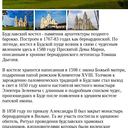
Будславский костел - памятник архитектуры позднего
барокко. Построен в 1767-83 годах как бернардинский. По
легенде, костел в Будской пуще возник в связи с чудесным
явлением здесь в 1588 году Пресвятой Девы Марии,
описанным в хронике бернардинского летописца Томаша
Дыгоня.
В костеле хранится написанная в 1598 г. икона Божьей матери,
подаренная папой римским Климентом XVIII. Толчком к
зарождению паломнических традиций в Будславе стал выход
в свет в 1650 году книги настоятеля местного монастыря
Элевтера Зелеевича с длинным и подробным списком чудес,
произошедших в Буде после появления в здешнем костеле
папской иконы.
В 1858 году по приказу Александра ІІ был закрыт монастырь
бернардинцев в Вильне. Та же участь постигла и здешнюю
обитель. Ритуал проведения будславских храмовых
праздников, вдохновителями которых были виленские