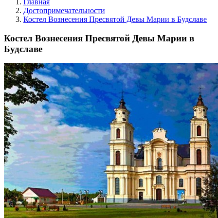
Главная
Достопримечательности
Костел Вознесения Пресвятой Девы Марии в Будславе
Костел Вознесения Пресвятой Девы Марии в
Будславе