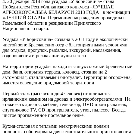
4. 20 декабря 2014 года усадьба «У Борисовича» стала
Победителем Республиканского конкурса «ЛУЧШАЯ
АГРОЭКОУСАДЬБА БЕЛАРУСИ 2013 ГОДА» в номинации
«ЛУЧШИЙ СТАРТ». Церемония награждения проходила в
Гомельской области в резиденции Припятского
Национального парка.
Усадьба «У Борисовича» создана в 2011 году в экологически
чистой зоне Браславских озер с благоприятными условиями
для отдыха, прогулок, рыбалки, экскурсий, наслаждения,
оздоровления и релаксации души и тела.
На территории усадьбы находиться двухэтажный бревенчатый
дом, баня, открытая терраса, колодец, стоянка на 2
автомобиля, отапливаемый биотуалет. Территория огорожена,
имеется освещение придомовой территории.
Первый этаж (рассчитан до 4 человек) отапливается
ирландским камином на дровах и электрообогревателями. На
этаже есть диваны, мебель, телевизор, DVD проигрыватель,
спутниковое TV, CD проигрыватель, утюг, пылесос. Всегда
чистое проглаженное постельное белье.
Кухня-столовая с теплыми электрическими полами
полностью оборудована для самостоятельного приготовления