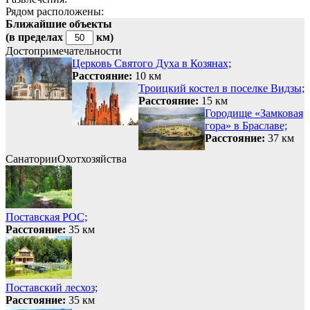
Рядом расположены:
Ближайшие объекты
(в пределах
км)
Достопримечательности
Церковь Святого Духа в Козянах;
Расстояние:
10 км
Троицкий костел в поселке Видзы;
Расстояние:
15 км
Городище «Замковая
гора» в Браславе;
Расстояние:
37 км
Санатории
Охотхозяйства
Поставская РОС;
Расстояние:
35 км
Поставский лесхоз;
Расстояние:
35 км