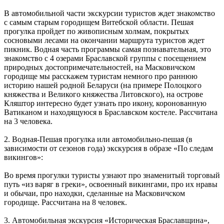
В автомобильной части экскурсии туристов ждет знакомство
с самым старым городищем Витебской области. Пешая
прогулка пройдет по живописным холмам, покрытых
сосновыми лесами на окончании маршрута туристов ждет
пикник. Водная часть программы самая познавательная, это
знакомство с 4 озерами Браславской группы с посещением
природных достопримечательностей, на Масковичском
городище мы расскажем туристам немного про раннюю
историю нашей родной Беларуси (на примере Полоцкого
княжества и Великого княжества Литовского), на острове
Кляштор интересно будет узнать про икону, коронованную
Ватиканом и находящуюся в Браславском костеле. Рассчитана
на 3 человека.
2. Водная-Пешая прогулка или автомобильно-пешая (в
зависимости от сезонов года) экскурсия в образе «По следам
викингов»:
Во время прогулки туристы узнают про знаменитый торговый
путь «из варяг в греки», освоенный викингами, про их нравы
и обычаи, про находки, сделанные на Масковичском
городище. Рассчитана на 8 человек.
3. Автомобильная экскурсия «Историческая Браславщина»,