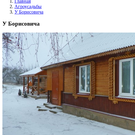
Главная
Агроусадьбы
У Борисовича
У Борисовича