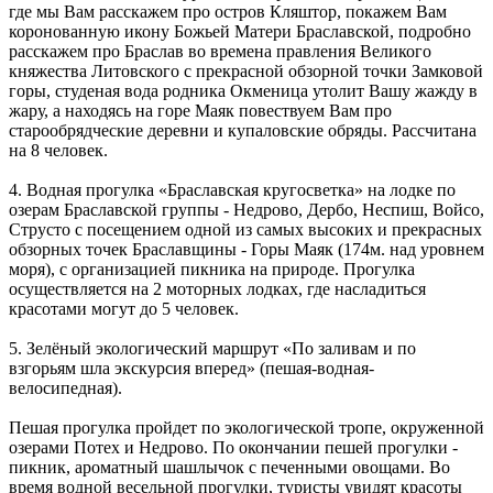
где мы Вам расскажем про остров Кляштор, покажем Вам
коронованную икону Божьей Матери Браславской, подробно
расскажем про Браслав во времена правления Великого
княжества Литовского с прекрасной обзорной точки Замковой
горы, студеная вода родника Окменица утолит Вашу жажду в
жару, а находясь на горе Маяк повествуем Вам про
старообрядческие деревни и купаловские обряды. Рассчитана
на 8 человек.
4. Водная прогулка «Браславская кругосветка» на лодке по
озерам Браславской группы - Недрово, Дербо, Неспиш, Войсо,
Струсто с посещением одной из самых высоких и прекрасных
обзорных точек Браславщины - Горы Маяк (174м. над уровнем
моря), с организацией пикника на природе. Прогулка
осуществляется на 2 моторных лодках, где насладиться
красотами могут до 5 человек.
5. Зелёный экологический маршрут «По заливам и по
взгорьям шла экскурсия вперед» (пешая-водная-
велосипедная).
Пешая прогулка пройдет по экологической тропе, окруженной
озерами Потех и Недрово. По окончании пешей прогулки -
пикник, ароматный шашлычок с печенными овощами. Во
время водной весельной прогулки, туристы увидят красоты