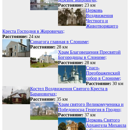
Расстояние:
23 км
Церковь
Воздвижения
Честного и
Животворящего
Креста Господня в Жировичах;
Расстояние:
24 км
Синагога главная в Слониме;
Расстояние:
28 км
Храм Благовещения Пресвятой
Богородицы в Слониме;
Расстояние:
28 км
Спасо-
Преображенский
собор в Слониме;
Расстояние:
30 км
Костел Воздвижения Святого Креста в
Барановичах;
Расстояние:
35 км
Храм святого Великомученика и
Победоносца Георгия в Гродно;
Расстояние:
37 км
Церковь Святого
Архангела Михаила