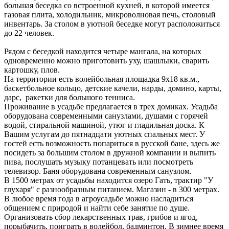
большая беседка со встроенной кухней, в которой имеется
газовая плита, холодильник, микроволновая печь, столовый
инвентарь. За столом в уютной беседке могут расположиться
до 22 человек.
Рядом с беседкой находится четыре мангала, на которых
одновременно можно приготовить уху, шашлыки, сварить
картошку, плов.
На территории есть волейбольная площадка 9х18 кв.м.,
баскетбольное кольцо, детские качели, нарды, домино, карты,
дарс, ракетки для большого тенниса.
Проживание в усадьбе предлагается в трех домиках. Усадьба
оборудована современными санузлами, душами с горячей
водой, стиральной машиной, утюг и гладильная доска. К
Вашим услугам до пятнадцати уютных спальных мест. У
гостей есть возможность попариться в русской бане, здесь же
посидеть за большим столом в дружной компании и выпить
пива, послушать музыку потанцевать или посмотреть
телевизор. Баня оборудована современным санузлом.
В 1500 метрах от усадьбы находится озеро Гать, трактир "У
глухаря" с разнообразным питанием. Магазин - в 300 метрах.
В любое время года в агроусадьбе можно насладиться
общением с природой и найти себе занятие по душе.
Организовать сбор лекарственных трав, грибов и ягод,
порыбачить, поиграть в волейбол, бадминтон. В зимнее время